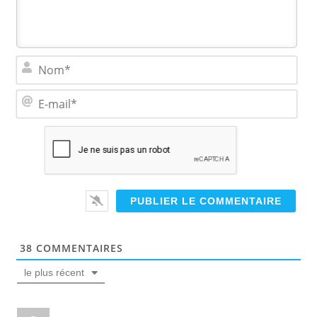
N
o
m
E
*
-
m
a
i
l
*
38
COMMENTAIRES
le plus récent