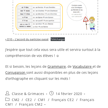
• O10 – L’accord du participe passé
Télécharger
J’espère que tout cela vous sera utile et servira surtout à la
compréhension de vos élèves ! ☺
Et si besoin, les leçons de
Grammaire
, de
Vocabulaire
et de
Conjugaison
sont aussi disponibles en plus de ces leçons
d’orthographe en cliquant sur les mots !
Auteur/autrice
Publication
Classe & Grimaces
14 février 2020
de
publiée :
Post
CM2
/
CE2
/
CM1
/
Français CE2
/
Français
la
category:
CM1
/
Français CM2
publication :