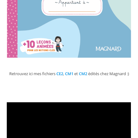
Retrouvez ici mes fichiers
CE2
,
CM1
et
CM2
édités chez Magnard :)