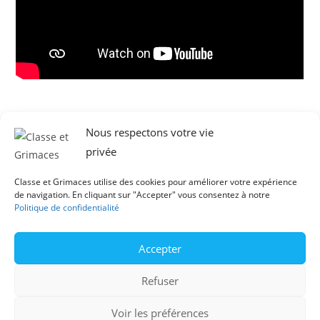
Nous respectons votre vie
privée
Newsletter
Contact
Classe et Grimaces utilise des cookies pour améliorer votre expérience
de navigation. En cliquant sur "Accepter" vous consentez à notre
Mentions légales
Politique de confidentialité
Politique de confidentialité
Accepter
Conditions générales de vente
Instagram
Facebook
YouTube
Refuser
Voir les préférences