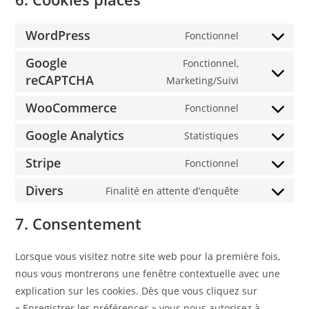
WordPress
Fonctionnel
Consent
to
Google
Fonctionnel,
service
reCAPTCHA
Consent
Marketing/Suivi
wordpress
to
WooCommerce
Fonctionnel
service
Consent
google-
to
Google Analytics
Statistiques
Consent
recaptcha
service
to
Stripe
Fonctionnel
woocommerc
Consent
service
to
Divers
Finalité en attente d’enquête
google-
Consent
service
analytics
to
7. Consentement
stripe
service
divers
Lorsque vous visitez notre site web pour la première fois,
nous vous montrerons une fenêtre contextuelle avec une
explication sur les cookies. Dès que vous cliquez sur
« Enregistrer les préférences » vous nous autorisez à