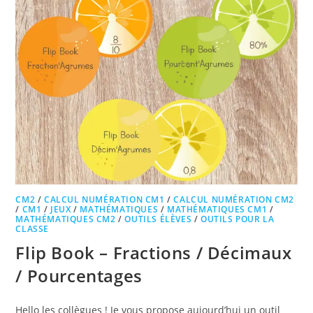
CM2
/
CALCUL NUMÉRATION CM1
/
CALCUL NUMÉRATION CM2
/
CM1
/
JEUX
/
MATHÉMATIQUES
/
MATHÉMATIQUES CM1
/
MATHÉMATIQUES CM2
/
OUTILS ÉLÈVES
/
OUTILS POUR LA
CLASSE
Flip Book – Fractions / Décimaux
/ Pourcentages
Hello les collègues ! Je vous propose aujourd’hui un outil