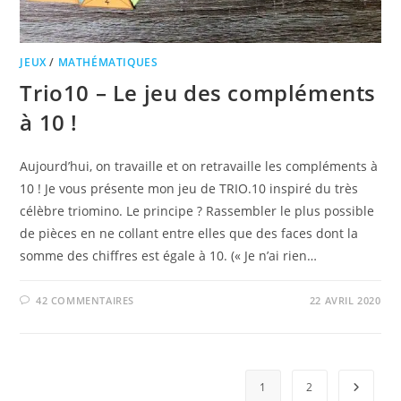
JEUX
/
MATHÉMATIQUES
Trio10 – Le jeu des compléments
à 10 !
Aujourd’hui, on travaille et on retravaille les compléments à
10 ! Je vous présente mon jeu de TRIO.10 inspiré du très
célèbre triomino. Le principe ? Rassembler le plus possible
de pièces en ne collant entre elles que des faces dont la
somme des chiffres est égale à 10. (« Je n’ai rien…
42 COMMENTAIRES
22 AVRIL 2020
1
2
Aller à 