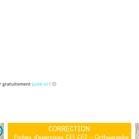
er gratuitement
juste ici
! 🙂