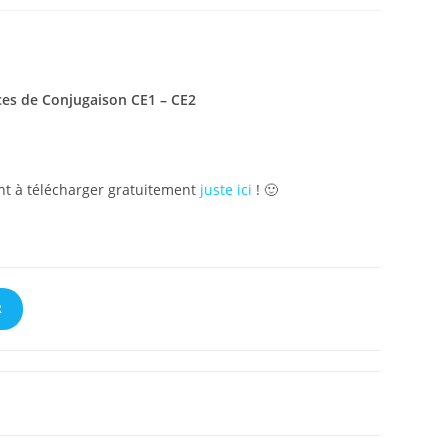
ices de Conjugaison CE1 – CE2
ont à télécharger gratuitement
juste ici
! 🙂
R