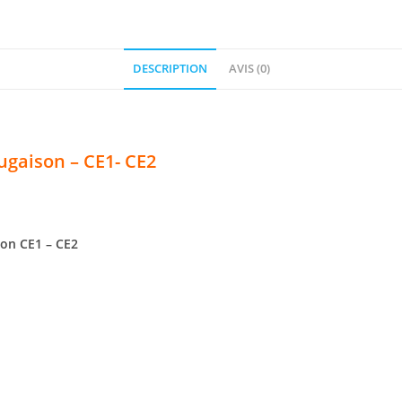
de
Conjugaison
-
CE1-
DESCRIPTION
AVIS (0)
CE2
ugaison – CE1- CE2
ison CE1 – CE2