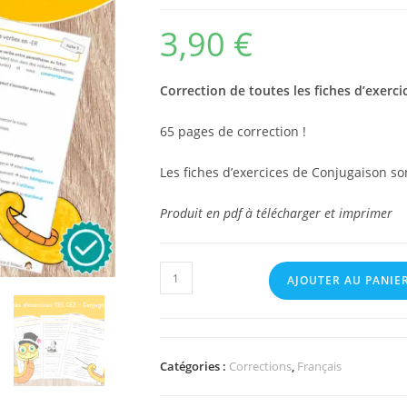
3,90
€
Correction de toutes les fiches d’exerc
65 pages de correction !
Les fiches d’exercices de Conjugaison s
Produit en pdf à télécharger et imprimer
quantité
AJOUTER AU PANIE
de
Correction
-
Fiches
Catégories :
Corrections
,
Français
d'exercices