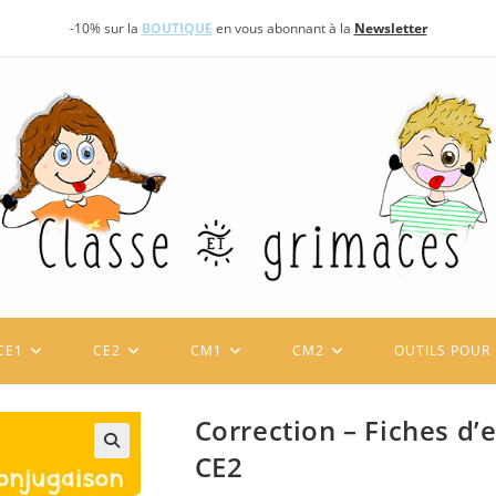
-10% sur la
BOUTIQUE
en vous abonnant à la
Newsletter
CE1
CE2
CM1
CM2
OUTILS POUR 
Correction – Fiches d’
CE2
🔍