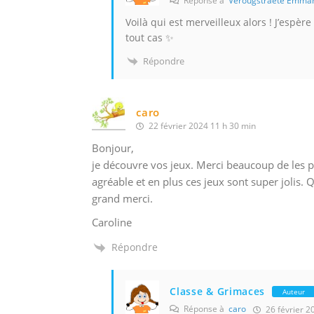
Réponse à
Verougstraete Emman
Voilà qui est merveilleux alors ! J’espè
tout cas ✨
Répondre
caro
22 février 2024 11 h 30 min
Bonjour,
je découvre vos jeux. Merci beaucoup de les pa
agréable et en plus ces jeux sont super jolis. Qu
grand merci.
Caroline
Répondre
Classe & Grimaces
Auteur
Réponse à
caro
26 février 2