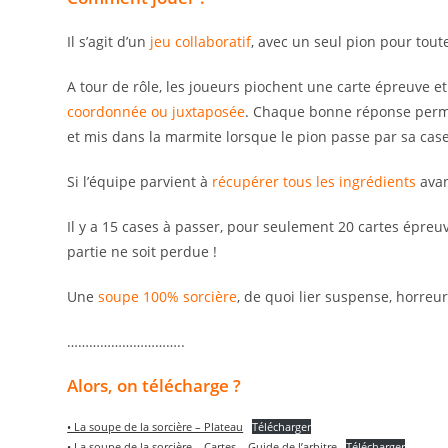
Il s’agit d’un
jeu collaboratif
, avec un seul pion pour tout
A tour de rôle, les joueurs piochent une carte épreuve e
coordonnée ou juxtaposée
. Chaque bonne réponse perme
et mis dans la marmite lorsque le pion passe par sa case
Si l’équipe parvient à
récupérer tous les ingrédients
avan
Il y a 15 cases à passer, pour seulement 20 cartes épreu
partie ne soit perdue !
Une
soupe 100% sorcière
, de quoi lier suspense, horreur
…………………………..
Alors, on télécharge ?
• La soupe de la sorcière – Plateau
Télécharger
• La soupe de la sorcière – Cartes – Guide de l’arbitre
Télécharger