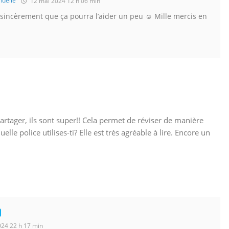
uelle
12 mai 2024 12 h 06 min
re sincèrement que ça pourra l’aider un peu ☺️ Mille mercis en
rtager, ils sont super!! Cela permet de réviser de manière
elle police utilises-ti? Elle est très agréable à lire. Encore un
024 22 h 17 min