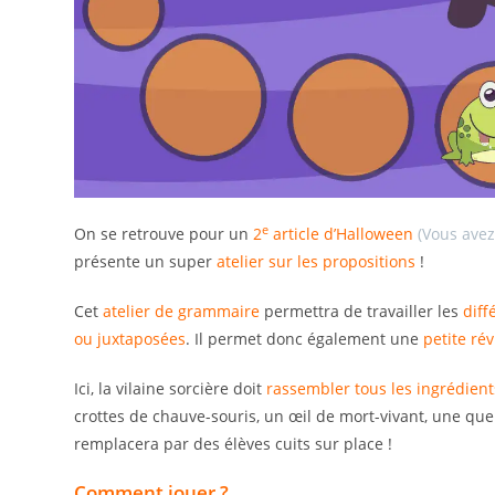
e
On se retrouve pour un
2
article d’Halloween
(Vous avez
présente un super
atelier sur les propositions
!
Cet
atelier de grammaire
permettra de travailler les
diff
ou juxtaposées
. Il permet donc également une
petite ré
Ici, la vilaine sorcière doit
rassembler tous les ingrédient
crottes de chauve-souris, un œil de mort-vivant, une queue
remplacera par des élèves cuits sur place !
Comment jouer ?