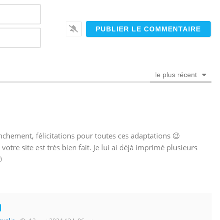
N
o
m
E
*
-
m
a
i
le plus récent
l
*
ranchement, félicitations pour toutes ces adaptations 😉
votre site est très bien fait. Je lui ai déjà imprimé plusieurs
