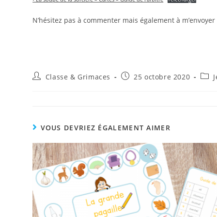
N’hésitez pas à commenter mais également à m’envoyer
Auteur/autrice
Publication
Post
Classe & Grimaces
25 octobre 2020
de
publiée :
cate
la
publication :
VOUS DEVRIEZ ÉGALEMENT AIMER