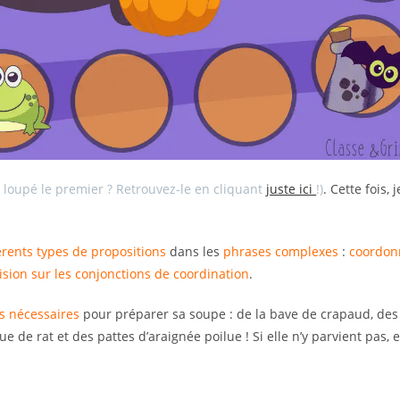
 loupé le premier ? Retrouvez-le en cliquant
juste ici
!)
. Cette fois, 
érents types de propositions
dans les
phrases complexes
:
coordon
vision sur les conjonctions de coordination
.
s nécessaires
pour préparer sa soupe : de la bave de crapaud, des
 de rat et des pattes d’araignée poilue ! Si elle n’y parvient pas, e