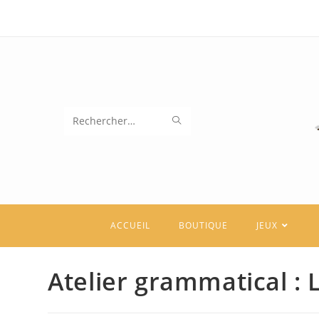
Skip
to
content
ENVOYER
Rechercher
LA
sur
RECHERCHE
ce
site
ACCUEIL
BOUTIQUE
JEUX
Atelier grammatical : L