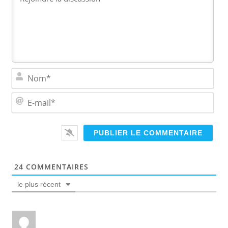
N
o
m
E
*
-
m
a
i
l
*
24
COMMENTAIRES
le plus récent