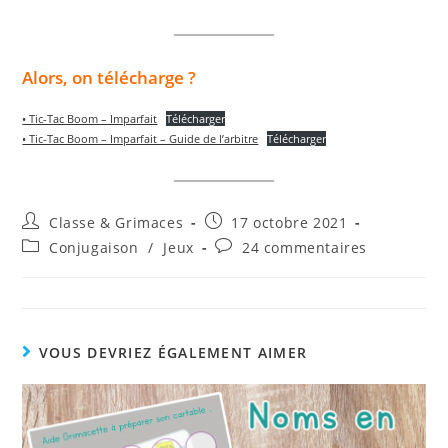
Alors, on télécharge ?
• Tic-Tac Boom – Imparfait
Télécharger
• Tic-Tac Boom – Imparfait – Guide de l’arbitre
Télécharger
Auteur/autrice
Publication
Classe & Grimaces
17 octobre 2021
de
publiée :
Post
Commentaires
Conjugaison
/
Jeux
24 commentaires
la
category:
de
publication :
la
publication :
VOUS DEVRIEZ ÉGALEMENT AIMER