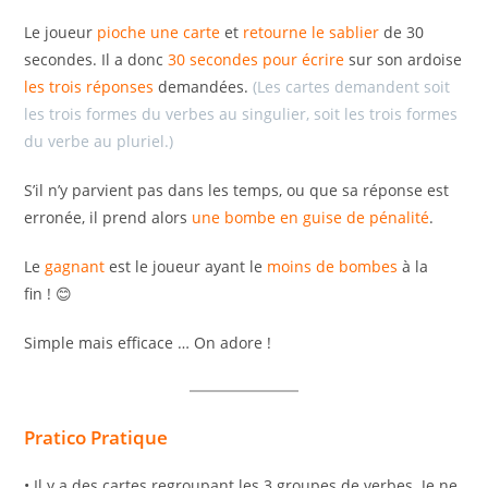
Le joueur
pioche une carte
et
retourne le sablier
de 30
secondes. Il a donc
30 secondes pour écrire
sur son ardoise
les trois réponses
demandées.
(Les cartes demandent soit
les trois formes du verbes au singulier, soit les trois formes
du verbe au pluriel.)
S’il n’y parvient pas dans les temps, ou que sa réponse est
erronée, il prend alors
une bombe en guise de pénalité
.
Le
gagnant
est le joueur ayant le
moins de bombes
à la
fin ! 😊
Simple mais efficace … On adore !
Pratico Pratique
• Il y a des cartes regroupant les 3 groupes de verbes. Je ne