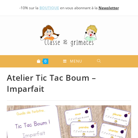
Skip
-10% sur la
BOUTIQUE
en vous abonnant à la
Newsletter
to
content
0
MENU
Atelier Tic Tac Boum –
Imparfait