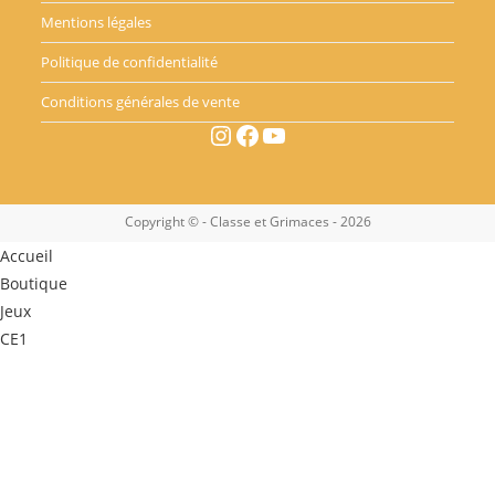
Mentions légales
Politique de confidentialité
Conditions générales de vente
Instagram
Facebook
YouTube
Copyright © - Classe et Grimaces - 2026
Accueil
Boutique
Jeux
CE1
CE2
CM1
CM2
Outils pour la classe
Mon compte