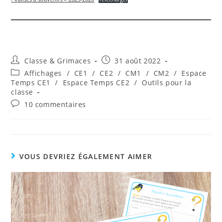
Auteur/autrice
Publication
Classe & Grimaces
31 août 2022
de
publiée :
Post
Affichages
/
CE1
/
CE2
/
CM1
/
CM2
/
Espace
la
category:
Temps CE1
/
Espace Temps CE2
/
Outils pour la
publication :
classe
Commentaires
10 commentaires
de
la
publication :
VOUS DEVRIEZ ÉGALEMENT AIMER