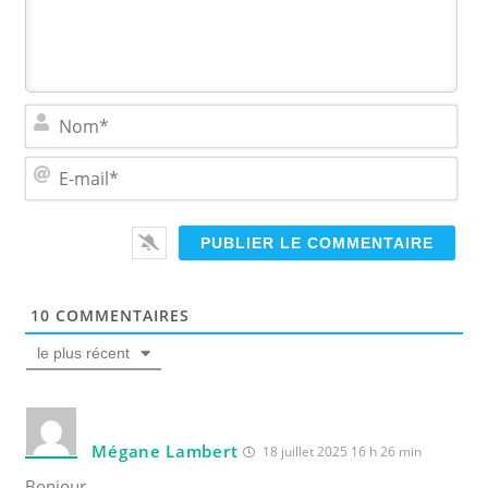
N
o
m
E
*
-
m
a
i
l
*
10
COMMENTAIRES
le plus récent
Mégane Lambert
18 juillet 2025 16 h 26 min
Bonjour,