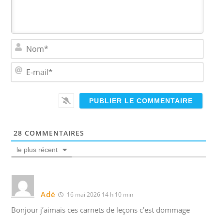
N
o
m
E
*
-
m
a
i
l
*
28
COMMENTAIRES
le plus récent
Adé
16 mai 2026 14 h 10 min
Bonjour j’aimais ces carnets de leçons c’est dommage