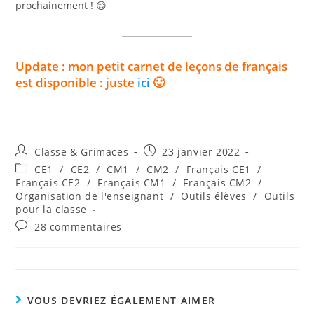
prochainement ! 😊
Update : mon petit carnet de leçons de français
est disponible : juste
ici
🙂
Auteur/autrice
Publication
Classe & Grimaces
23 janvier 2022
de
publiée :
Post
CE1
/
CE2
/
CM1
/
CM2
/
Français CE1
/
la
category:
Français CE2
/
Français CM1
/
Français CM2
/
publication :
Organisation de l'enseignant
/
Outils élèves
/
Outils
pour la classe
Commentaires
28 commentaires
de
la
publication :
VOUS DEVRIEZ ÉGALEMENT AIMER