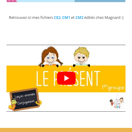
Retrouvez ici mes fichiers
CE2
,
CM1
et
CM2
édités chez Magnard :)