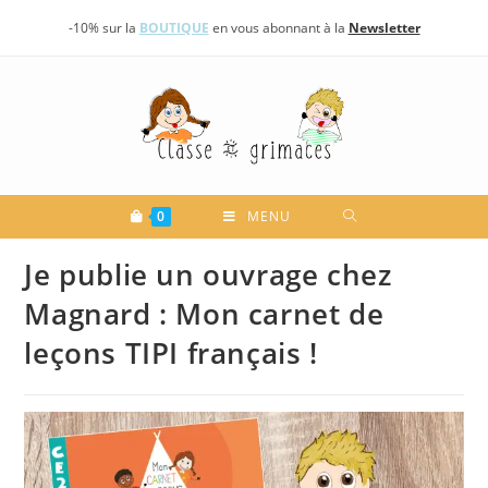
Skip
-10% sur la
BOUTIQUE
en vous abonnant à la
Newsletter
to
content
0
MENU
Je publie un ouvrage chez
Magnard : Mon carnet de
leçons TIPI français !