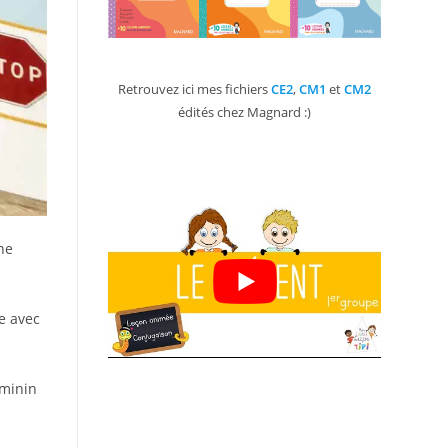
Retrouvez ici mes fichiers
CE2
,
CM1
et
CM2
édités chez Magnard :)
une
e avec
éminin