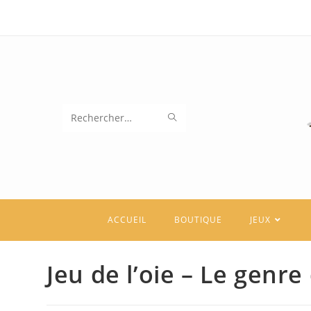
Skip
to
content
ENVOYER
Rechercher
LA
sur
RECHERCHE
ce
site
ACCUEIL
BOUTIQUE
JEUX
Jeu de l’oie – Le genr