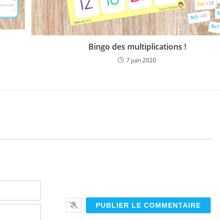
Bingo des multiplications !
7 juin 2020
N
o
m
E
*
-