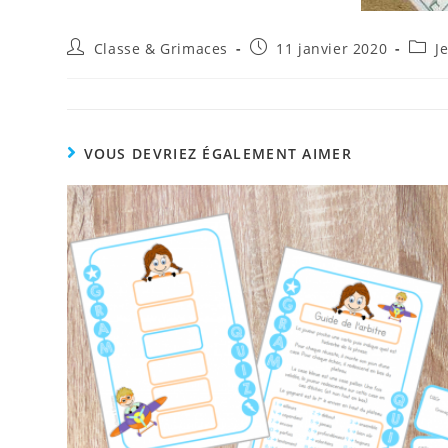
Auteur/autrice
Publication
Post
Classe & Grimaces
11 janvier 2020
J
de
publiée :
categ
la
publication :
VOUS DEVRIEZ ÉGALEMENT AIMER