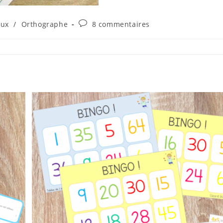
Commentaires
eux
/
Orthographe
8 commentaires
ory:
de
la
publication :