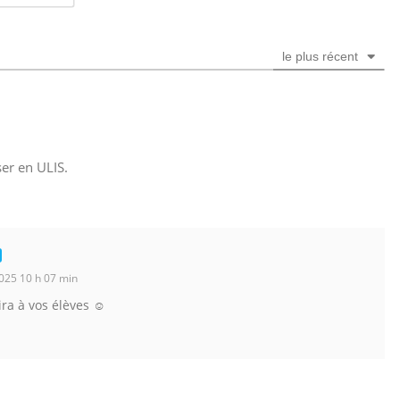
m
a
i
le plus récent
l
*
ser en ULIS.
025 10 h 07 min
ira à vos élèves ☺️