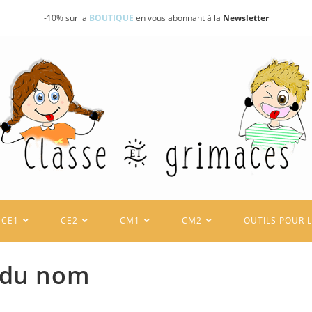
-10% sur la
BOUTIQUE
en vous abonnant à la
Newsletter
CE1
CE2
CM1
CM2
OUTILS POUR 
e du nom