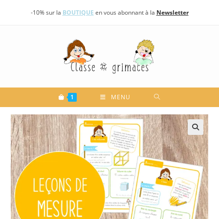
Skip
-10% sur la
BOUTIQUE
en vous abonnant à la
Newsletter
to
content
1
MENU
🔍