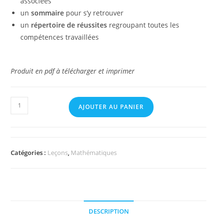
associées
un
sommaire
pour s’y retrouver
un
répertoire de réussites
regroupant toutes les
compétences travaillées
Produit en pdf à télécharger et imprimer
quantité
AJOUTER AU PANIER
de
Leçons
de
Mesure
Catégories :
Leçons
,
Mathématiques
CM1
-
CM2
DESCRIPTION