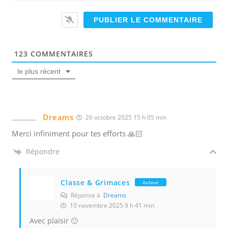
i
m
a
c
i
a
l
t
*
i
123
COMMENTAIRES
o
le plus récent
n
s
p
e
Dreams
26 octobre 2025 15 h 05 min
r
Merci infiniment pour tes efforts 🙏🏻
s
Répondre
o
n
n
Classe & Grimaces
Auteur
a
Réponse à
Dreams
l
10 novembre 2025 9 h 41 min
i
Avec plaisir 🙂