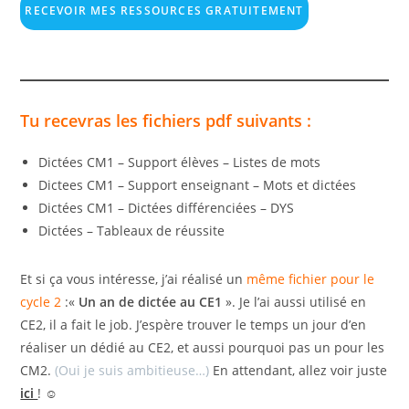
r
RECEVOIR MES RESSOURCES GRATUITEMENT
s
e
c
d
d
r
c
R
e
G
e
s
P
p
u
D
i
t
*
Tu recevras les fichiers pdf suivants :
v
e
i
d
Dictées CM1 – Support élèves – Listes de mots
'
Dictees CM1 – Support enseignant – Mots et dictées
ê
Dictées CM1 – Dictées différenciées – DYS
t
Dictées – Tableaux de réussite
r
e
Et si ça vous intéresse, j’ai réalisé un
même fichier pour le
s
cycle 2
:«
Un an de dictée au CE1
». Je l’ai aussi utilisé en
u
CE2, il a fait le job. J’espère trouver le temps un jour d’en
i
réaliser un dédié au CE2, et aussi pourquoi pas un pour les
v
CM2.
(Oui je suis ambitieuse…)
En attendant, allez voir juste
i
ici
! ☺
(