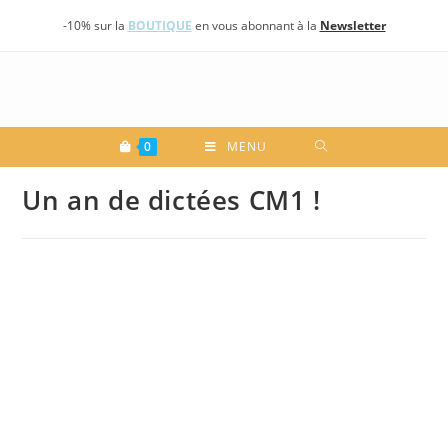
Skip
-10% sur la
BOUTIQUE
en vous abonnant à la
Newsletter
to
content
0
MENU
Un an de dictées CM1 !