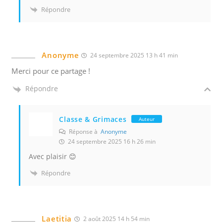
s
Répondre
é
e
s
N
Anonyme
24 septembre 2025 13 h 41 min
o
Merci pour ce partage !
u
Répondre
s
u
t
Classe & Grimaces
Auteur
i
Réponse à
Anonyme
l
24 septembre 2025 16 h 26 min
i
Avec plaisir 😊
s
Répondre
o
n
s
d
Laetitia
2 août 2025 14 h 54 min