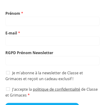
Prénom
*
E-mail
*
RGPD Prénom Newsletter
N
Je m'abonne à la newsletter de Classe et
e
Grimaces et reçoit un cadeau exclusif !
w
P
s
A
J'accepte la
politique de confidentialité
de Classe
i
l
J
c
et Grimaces
*
x
e
c
'
e
t
o
a
l
t