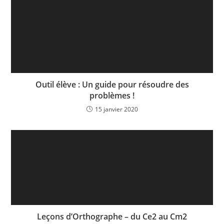
u
i
v
i
d
e
s
Outil élève : Un guide pour résoudre des
e
problèmes !
m
15 janvier 2020
a
i
l
s
a
f
i
n
d
Leçons d’Orthographe – du Ce2 au Cm2