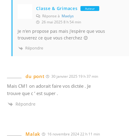
s
Classe & Grimaces
Auteur
n
Réponse à
Maelys
o
26 mai 2025 8 h 54 min
s
Je n’en propose pas mais j’espère que vous
e
trouverez ce que vous cherchez 😊
-
Répondre
m
a
i
l
du pont
30 janvier 2025 19 h 37 min
s
Mais CM1 on adorait faire vos dictée . Je
a
trouve que c ‘ est super .
f
i
Répondre
n
d
e
s
Malak
16 novembre 2024 22 h 11 min