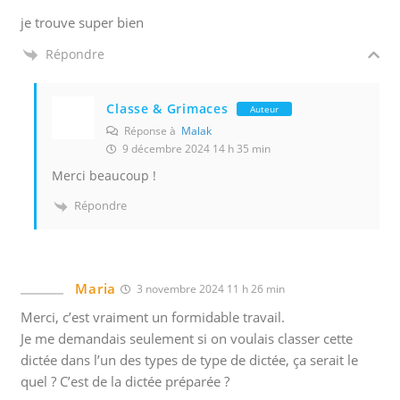
a
je trouve super bien
v
Répondre
o
i
r
Classe & Grimaces
Auteur
l
Réponse à
Malak
e
9 décembre 2024 14 h 35 min
s
Merci beaucoup !
q
Répondre
u
e
l
s
Maria
3 novembre 2024 11 h 26 min
v
Merci, c’est vraiment un formidable travail.
o
Je me demandais seulement si on voulais classer cette
u
dictée dans l’un des types de type de dictée, ça serait le
s
quel ? C’est de la dictée préparée ?
o