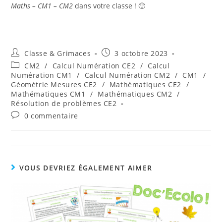
Maths – CM1 – CM2
dans votre classe ! 🙂
Auteur/autrice
Publication
Classe & Grimaces
3 octobre 2023
de
publiée :
Post
CM2
/
Calcul Numération CE2
/
Calcul
la
category:
Numération CM1
/
Calcul Numération CM2
/
CM1
/
publication :
Géométrie Mesures CE2
/
Mathématiques CE2
/
Mathématiques CM1
/
Mathématiques CM2
/
Résolution de problèmes CE2
Commentaires
0 commentaire
de
la
publication :
VOUS DEVRIEZ ÉGALEMENT AIMER