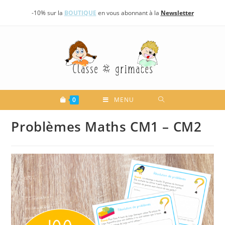
Skip
-10% sur la
BOUTIQUE
en vous abonnant à la
Newsletter
to
content
0
MENU
Problèmes Maths CM1 – CM2