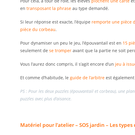
Pour cela, à tour de rôle, les élèves
piochent une carte
et
en
transposant la phrase
au type demandé.
Si leur réponse est exacte, l’équipe
remporte une pièce d
pièce du corbeau
.
Pour dynamiser un peu le jeu, l’épouvantail est en
15 pi
seulement de
se tromper
avant que la partie ne soit pe
Vous l’aurez donc compris, il s’agit encore d’un
jeu à issu
Et comme d’habitude, le
guide de l’arbitre
est également 
PS : Pour les deux puzzles (épouvantail et corbeau), une pl
puzzles avec plus d’aisance.
Matériel pour l’atelier – SOS jardin – Les types