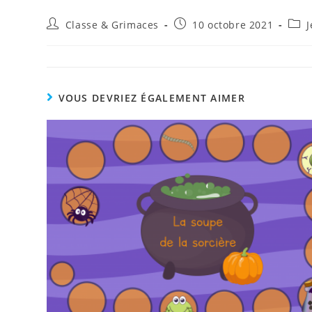
Auteur/autrice
Publication
Post
Classe & Grimaces
10 octobre 2021
de
publiée :
cate
la
publication :
VOUS DEVRIEZ ÉGALEMENT AIMER