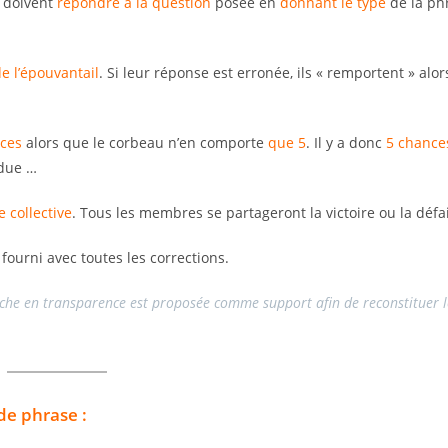
 doivent
répondre à la question
posée en
donnant le type
de la ph
e l’épouvantail
. Si leur réponse est erronée, ils « remportent » alo
èces
alors que le corbeau n’en comporte
que 5
. Il y a donc
5 chance
rdue …
e collective
. Tous les membres se partageront la victoire ou la défai
fourni avec toutes les corrections.
anche en transparence est proposée comme support afin de reconstituer l
 de phrase :