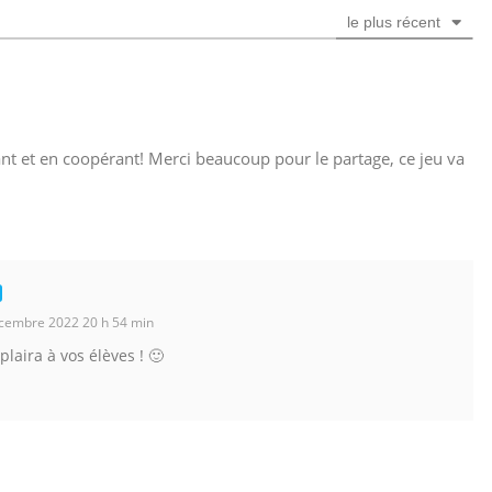
i
le plus récent
l
*
ant et en coopérant! Merci beaucoup pour le partage, ce jeu va
cembre 2022 20 h 54 min
 plaira à vos élèves ! 🙂