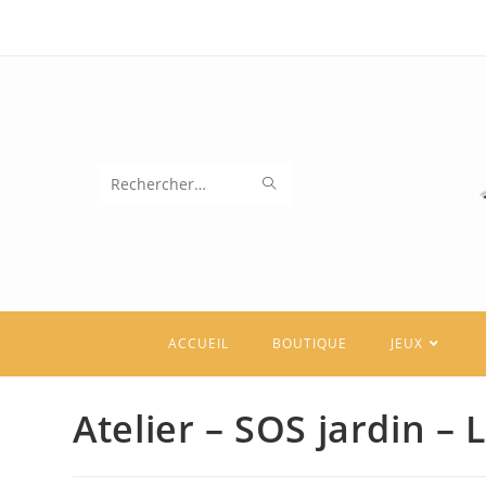
Skip
to
content
ENVOYER
Rechercher
LA
sur
RECHERCHE
ce
site
ACCUEIL
BOUTIQUE
JEUX
Atelier – SOS jardin – 