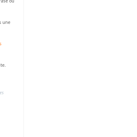
rase ou
rs une
s
te.
es