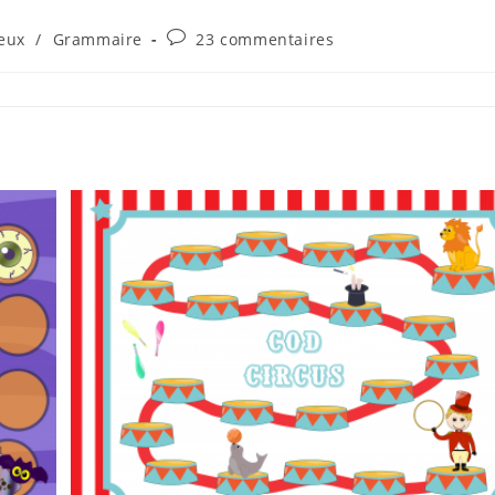
Commentaires
Jeux
/
Grammaire
23 commentaires
gory:
de
la
publication :