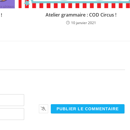
Atelier grammaire : COD Circus !
!
10 janvier 2021
N
o
m
E
*
-
m
a