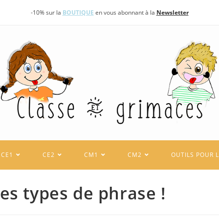
-10% sur la
BOUTIQUE
en vous abonnant à la
Newsletter
CE1
CE2
CM1
CM2
OUTILS POUR 
Les types de phrase !