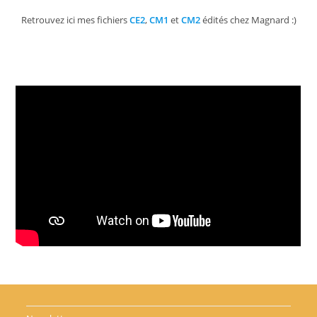
Retrouvez ici mes fichiers
CE2
,
CM1
et
CM2
édités chez Magnard :)