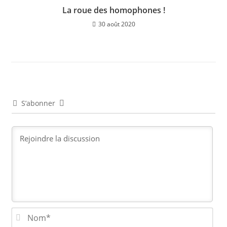
La roue des homophones !
30 août 2020
S’abonner
N
o