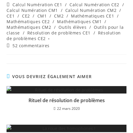
de
publiée :
Post
Calcul Numération CE1
/
Calcul Numération CE2
/
la
category:
Calcul Numération CM1
/
Calcul Numération CM2
/
publication :
CE1
/
CE2
/
CM1
/
CM2
/
Mathématiques CE1
/
Mathématiques CE2
/
Mathématiques CM1
/
Mathématiques CM2
/
Outils élèves
/
Outils pour la
classe
/
Résolution de problèmes CE1
/
Résolution
de problèmes CE2
Commentaires
52 commentaires
de
la
publication :
VOUS DEVRIEZ ÉGALEMENT AIMER
Rituel de résolution de problèmes
22 mars 2020