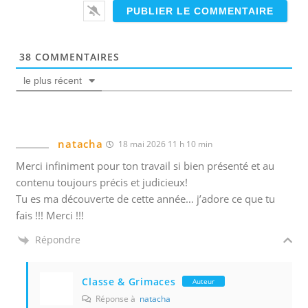
a
n
i
l
s
*
p
38
COMMENTAIRES
e
le plus récent
r
s
o
n
natacha
18 mai 2026 11 h 10 min
n
Merci infiniment pour ton travail si bien présenté et au
a
contenu toujours précis et judicieux!
l
Tu es ma découverte de cette année… j’adore ce que tu
i
fais !!! Merci !!!
s
é
Répondre
e
s
Classe & Grimaces
Auteur
N
Réponse à
natacha
o