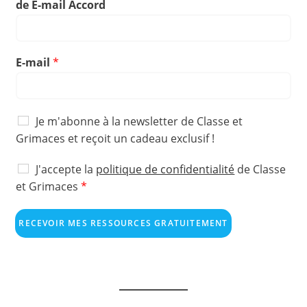
de E-mail Accord
E-mail
*
N
Je m'abonne à la newsletter de Classe et
e
Grimaces et reçoit un cadeau exclusif !
w
P
s
A
J'accepte la
politique de confidentialité
de Classe
i
l
J
c
et Grimaces
*
x
e
c
'
e
t
o
a
l
t
r
RECEVOIR MES RESSOURCES GRATUITEMENT
s
e
c
d
d
r
c
R
e
G
e
s
P
p
u
D
i
t
*