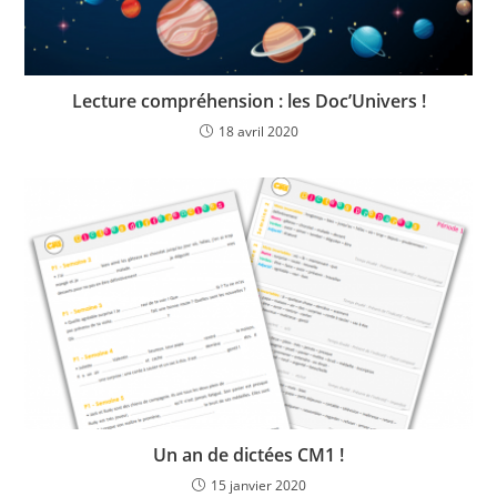
s
e
m
Lecture compréhension : les Doc’Univers !
a
i
18 avril 2020
l
s
a
f
i
n
d
e
r
e
c
Un an de dictées CM1 !
e
15 janvier 2020
v