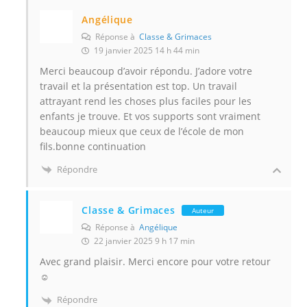
o
Angélique
u
Réponse à
Classe & Grimaces
s
19 janvier 2025 14 h 44 min
e
Merci beaucoup d’avoir répondu. J’adore votre
n
travail et la présentation est top. Un travail
v
attrayant rend les choses plus faciles pour les
o
enfants je trouve. Et vos supports sont vraiment
y
beaucoup mieux que ceux de l’école de mon
e
fils.bonne continuation
r
Répondre
u
n
Classe & Grimaces
Auteur
c
Réponse à
Angélique
o
22 janvier 2025 9 h 17 min
n
Avec grand plaisir. Merci encore pour votre retour
t
☺️
e
n
Répondre