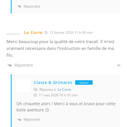
e
Répondre
l
s
d
e
Le Corre
12 février 2026 11 h 50 min
s
Merci beaucoup pour la qualité de votre travail. Il m’est
u
vraiment nécessaire dans l’instruction en famille de ma
i
fils.
v
i
Répondre
d
a
Classe & Grimaces
Auteur
n
Réponse à
Le Corre
s
11 mai 2026 16 h 37 min
n
Oh chouette alors ! Merci à vous et bravo pour cette
o
belle aventure 🙂
s
Répondre
e