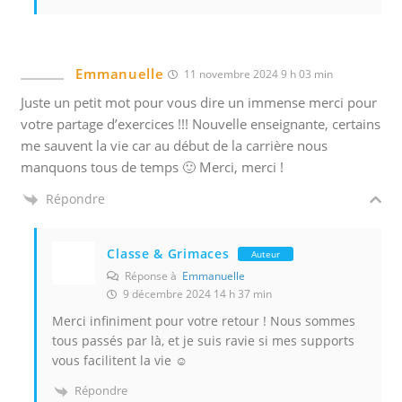
u
p
l
Emmanuelle
11 novembre 2024 9 h 03 min
u
Juste un petit mot pour vous dire un immense merci pour
s
votre partage d’exercices !!! Nouvelle enseignante, certains
p
me sauvent la vie car au début de la carrière nous
e
manquons tous de temps 🙂 Merci, merci !
r
t
Répondre
i
n
Classe & Grimaces
Auteur
e
Réponse à
Emmanuelle
n
9 décembre 2024 14 h 37 min
t
Merci infiniment pour votre retour ! Nous sommes
tous passés par là, et je suis ravie si mes supports
vous facilitent la vie ☺️
Répondre