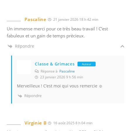
-
m
a
Pascaline
21 janvier 2026 18 h 42 min
i
Un immense merci pour ce très beau travail ! C’est
l
fabuleux et un gain de temps précieux.
s
a
Répondre
f
i
Classe & Grimaces
Auteur
n
Réponse à
Pascaline
d
23 janvier 2026 9 h 56 min
e
Merveilleux ! C’est moi qui vous remercie ☺️
s
Répondre
a
v
o
i
Virginie B
16 août 2025 8 h 04 min
r