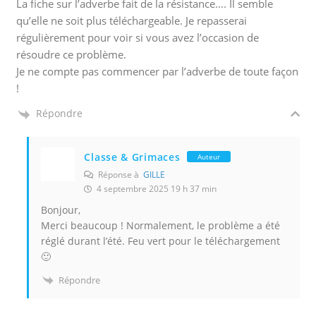
La fiche sur l’adverbe fait de la résistance…. Il semble
e
qu’elle ne soit plus téléchargeable. Je repasserai
t
régulièrement pour voir si vous avez l’occasion de
a
résoudre ce problème.
v
Je ne compte pas commencer par l’adverbe de toute façon
e
!
c
l
Répondre
e
s
Classe & Grimaces
Auteur
q
Réponse à
GILLE
u
4 septembre 2025 19 h 37 min
e
Bonjour,
l
Merci beaucoup ! Normalement, le problème a été
s
réglé durant l’été. Feu vert pour le téléchargement
v
🙂
o
Répondre
u
s