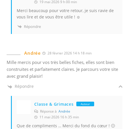
19 mai 2026 9 h 00 min
u
Merci beaucoup pour votre retour, je suis ravie de
s
vous lire et de vous être utile ! ☺️
u
Répondre
t
i
l
i
Andrée
28 février 2026 14 h 18 min
s
Mille mercis pour vos très belles fiches, elles sont bien
o
construites et parfaitement claires. Je parcours votre site
n
avec grand plaisir!
s
d
Répondre
e
s
Classe & Grimaces
Auteur
p
Réponse à
Andrée
i
11 mai 2026 16 h 35 min
x
Que de compliments … Merci du fond du cœur ! 🙂