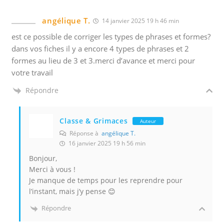
i
n
angélique T.
14 janvier 2025 19 h 46 min
t
est ce possible de corriger les types de phrases et formes?
e
dans vos fiches il y a encore 4 types de phrases et 2
r
formes au lieu de 3 et 3.merci d’avance et merci pour
a
votre travail
g
Répondre
i
s
s
Classe & Grimaces
Auteur
e
Réponse à
angélique T.
z
16 janvier 2025 19 h 56 min
,
Bonjour,
p
Merci à vous !
o
Je manque de temps pour les reprendre pour
l’instant, mais j’y pense 😊
u
r
Répondre
v