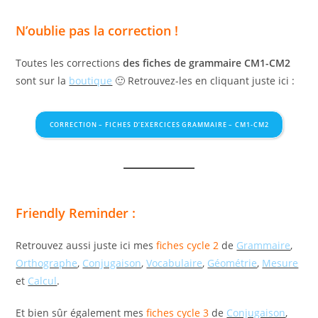
v
e
i
d
N’oublie pas la correction !
'
ê
Toutes les corrections
des fiches de grammaire CM1-CM2
t
sont sur la
boutique
🙂 Retrouvez-les en cliquant juste ici :
r
e
CORRECTION – FICHES D’EXERCICES GRAMMAIRE – CM1-CM2
s
u
i
v
i
Friendly Reminder :
(
e
Retrouvez aussi juste ici mes
fiches cycle 2
de
Grammaire
,
)
Orthographe
,
Conjugaison
,
Vocabulaire
,
Géométrie
,
Mesure
v
et
Calcul
.
i
a
Et bien sûr également mes
fiches cycle 3
de
Conjugaison
,