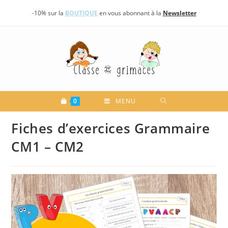
Skip
-10% sur la
BOUTIQUE
en vous abonnant à la
Newsletter
to
content
0
MENU
Fiches d’exercices Grammaire
CM1 – CM2