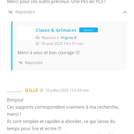
Merci pour ces outils précieux. Une PES en PLS !
l
e
Répondre
s
q
Classe & Grimaces
Auteur
u
Réponse à
Virginie B
e
16 août 2025 14 h 37 min
l
Merci à vous et bon courage 🙂
s
v
Répondre
o
u
s
GILLE
18 juillet 2025 13 h 43 min
o
u
Bonjour
v
Ces supports correspondent vraiment à ma recherche,
r
merci !
Ils sont simples et rapides à aborder, ce qui laisse du
e
temps pour lire et écrire !!!
z