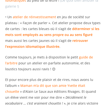
idiomatiques
au pied de la lettre !
(De quoi bien amuser la
galerie !)
• Un
atelier de réinvestissement
en jeu de société sur
plateau : « Façon de parler ». Cet atelier propose deux types
de cartes : les cartes bleues où il s’agit de
déterminer si les
mots sont employés au sens propre ou au sens figuré
mais aussi les cartes jaunes où il s’agit de
retrouver
l’expression idiomatique illustrée
.
Comme toujours, je mets à disposition le petit
guide de
l’arbitre
pour un atelier en parfaite autonomie, et des
loustics toujours aussi ravis ! 😊
Et pour encore plus de plaisir et de rires, nous avons lu
l’album «
Maman m’a dit que son amie Yvette était
chouette
» d’Alain Le Saux aux éditions Rivages. Et quand
un élève vient me voir pour me dire «
Décidément le
vocabulaire … c’est vraiment chouette !
», je crie alors victoire