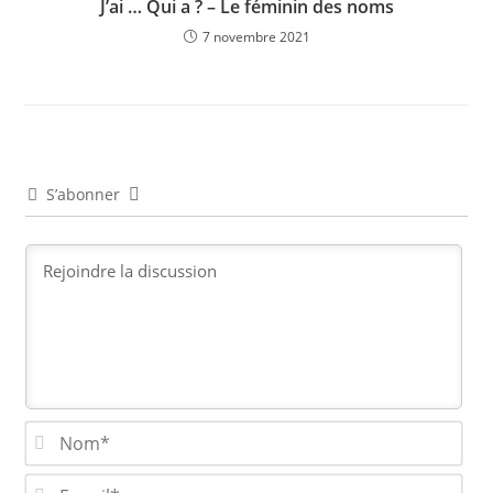
J’ai … Qui a ? – Le féminin des noms
7 novembre 2021
S’abonner
N
o
m
E