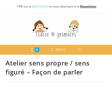
Skip
-10% sur la
BOUTIQUE
en vous abonnant à la
Newsletter
to
content
0
MENU
Atelier sens propre / sens
figuré – Façon de parler