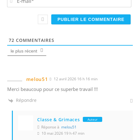
*
-
m
a
i
l
*
72
COMMENTAIRES
le plus récent
melou51
12 avril 2026 16 h 16 min
Merci beaucoup pour ce superbe travail !!!
Répondre
Classe & Grimaces
Auteur
Réponse à
melou51
10 mai 2026 19 h 47 min