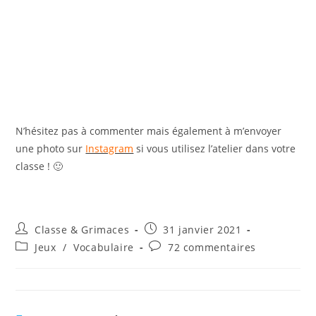
N’hésitez pas à commenter mais également à m’envoyer
une photo sur
Instagram
si vous utilisez l’atelier dans votre
classe ! 🙂
Auteur/autrice
Publication
Classe & Grimaces
31 janvier 2021
de
publiée :
Post
Commentaires
Jeux
/
Vocabulaire
72 commentaires
la
category:
de
publication :
la
publication :