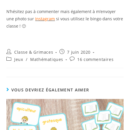
N’hésitez pas à commenter mais également à m’envoyer
une photo sur
Instagram
si vous utilisez le bingo dans votre
classe ! 🙂
Auteur/autrice
Publication
Classe & Grimaces
7 juin 2020
de
publiée :
Post
Commentaires
Jeux
/
Mathématiques
16 commentaires
la
category:
de
publication :
la
publication :
VOUS DEVRIEZ ÉGALEMENT AIMER