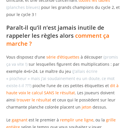
difficulté, et une seconde concernant
toutes les tables
(planches bleues)
pour les grands champions du cycle 2, et
pour le cycle 3 !
Paraît-il qu’il n’est jamais inutile de
rappeler les règles alors
comment ça
marche ?
Vous disposez d’une
série d’étiquettes
à découper
(promis
ça va vite !)
sur lesquelles figurent des multiplications : par
exemple 4×6=24. Le maître du jeu
(j’allais écrire
« piocheur » mais j’ai soudainement eu un doute, ce mot
existe-t-il ???)
pioche l’une de ces petites étiquettes et
dit à
haute voix le calcul SANS le résultat
. Les joueurs doivent
ainsi
trouver le résultat
et ceux qui le possèdent sur leur
charmante planche colorée placent un
jeton
dessus.
Le
gagnant
est le premier à
remplir une ligne
, ou la
grille
entière
selon le temps que vous souhaitez y jouer.