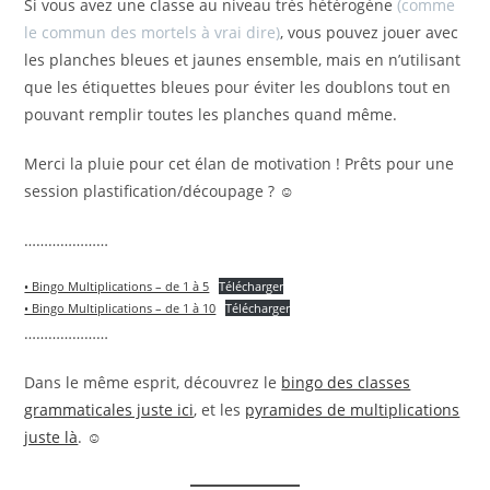
Si vous avez une classe au niveau très hétérogène
(comme
le commun des mortels à vrai dire)
, vous pouvez jouer avec
les planches bleues et jaunes ensemble, mais en n’utilisant
que les étiquettes bleues pour éviter les doublons tout en
pouvant remplir toutes les planches quand même.
Merci la pluie pour cet élan de motivation ! Prêts pour une
session plastification/découpage ? ☺
…………………
• Bingo Multiplications – de 1 à 5
Télécharger
• Bingo Multiplications – de 1 à 10
Télécharger
…………………
Dans le même esprit, découvrez le
bingo des classes
grammaticales juste ici
, et les
pyramides de multiplications
juste là
. ☺