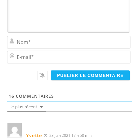
N
o
m
E
*
-
m
a
i
l
*
16
COMMENTAIRES
le plus récent
Yvette
23 juin 2021 17 h 58 min