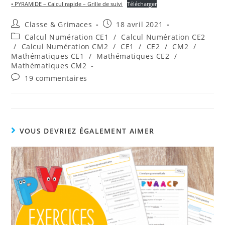
• PYRAMIDE – Calcul rapide – Grille de suivi
Télécharger
Auteur/autrice
Publication
Classe & Grimaces
18 avril 2021
de
publiée :
Post
Calcul Numération CE1
/
Calcul Numération CE2
la
category:
/
Calcul Numération CM2
/
CE1
/
CE2
/
CM2
/
publication :
Mathématiques CE1
/
Mathématiques CE2
/
Mathématiques CM2
Commentaires
19 commentaires
de
la
publication :
VOUS DEVRIEZ ÉGALEMENT AIMER