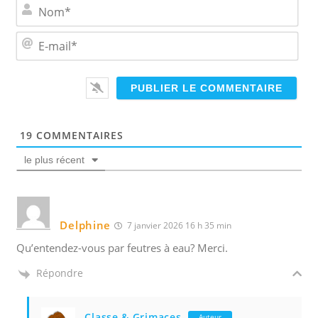
N
o
m
E
*
-
m
a
i
l
*
19
COMMENTAIRES
le plus récent
Delphine
7 janvier 2026 16 h 35 min
Qu’entendez-vous par feutres à eau? Merci.
Répondre
Classe & Grimaces
Auteur