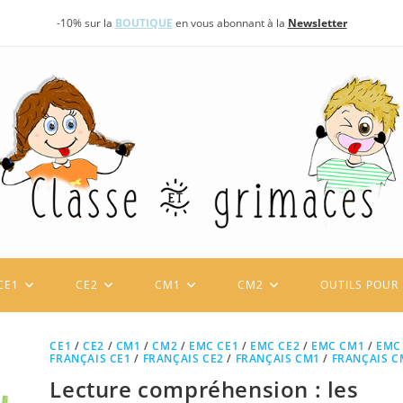
-10% sur la
BOUTIQUE
en vous abonnant à la
Newsletter
CE1
CE2
CM1
CM2
OUTILS POUR 
CE1
/
CE2
/
CM1
/
CM2
/
EMC CE1
/
EMC CE2
/
EMC CM1
/
EMC
FRANÇAIS CE1
/
FRANÇAIS CE2
/
FRANÇAIS CM1
/
FRANÇAIS C
Lecture compréhension : les