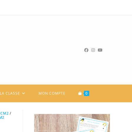
LA CLASSE
MON COMPTE
0
 CM2
/
M2