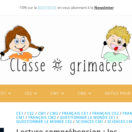
-10% sur la
BOUTIQUE
en vous abonnant à la
Newsletter
CE1
CE2
CM1
CM2
OUTILS POUR 
CE1
/
CE2
/
CM1
/
CM2
/
FRANÇAIS CE1
/
FRANÇAIS CE2
/
FRAN
CM1
/
FRANÇAIS CM2
/
QUESTIONNER LE MONDE CE1
/
QUESTIONNER LE MONDE CE2
/
SCIENCES CM1
/
SCIENCES C
Lecture compréhension : les