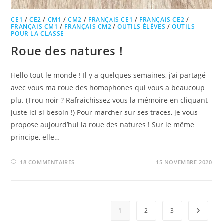
CE1
/
CE2
/
CM1
/
CM2
/
FRANÇAIS CE1
/
FRANÇAIS CE2
/
FRANÇAIS CM1
/
FRANÇAIS CM2
/
OUTILS ÉLÈVES
/
OUTILS
POUR LA CLASSE
Roue des natures !
Hello tout le monde ! Il y a quelques semaines, j’ai partagé
avec vous ma roue des homophones qui vous a beaucoup
plu. (Trou noir ? Rafraichissez-vous la mémoire en cliquant
juste ici si besoin !) Pour marcher sur ses traces, je vous
propose aujourd’hui la roue des natures ! Sur le même
principe, elle…
18 COMMENTAIRES
15 NOVEMBRE 2020
1
2
3
Aller à 