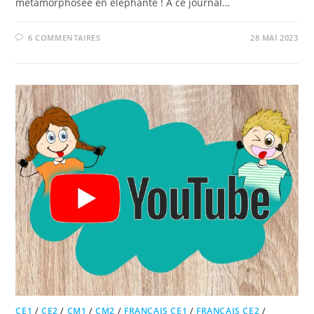
métamorphosée en éléphante ! A ce journal…
6 COMMENTAIRES
28 MAI 2023
CE1
/
CE2
/
CM1
/
CM2
/
FRANÇAIS CE1
/
FRANÇAIS CE2
/