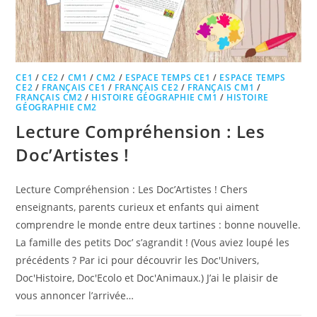
CE1
/
CE2
/
CM1
/
CM2
/
ESPACE TEMPS CE1
/
ESPACE TEMPS
CE2
/
FRANÇAIS CE1
/
FRANÇAIS CE2
/
FRANÇAIS CM1
/
FRANÇAIS CM2
/
HISTOIRE GÉOGRAPHIE CM1
/
HISTOIRE
GÉOGRAPHIE CM2
Lecture Compréhension : Les
Doc’Artistes !
Lecture Compréhension : Les Doc’Artistes ! Chers
enseignants, parents curieux et enfants qui aiment
comprendre le monde entre deux tartines : bonne nouvelle.
La famille des petits Doc’ s’agrandit ! (Vous aviez loupé les
précédents ? Par ici pour découvrir les Doc'Univers,
Doc'Histoire, Doc'Ecolo et Doc'Animaux.) J’ai le plaisir de
vous annoncer l’arrivée…