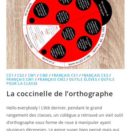
CE1
/
CE2
/
CM1
/
CM2
/
FRANÇAIS CE1
/
FRANÇAIS CE2
/
FRANÇAIS CM1
/
FRANÇAIS CM2
/
OUTILS ÉLÈVES
/
OUTILS
POUR LA CLASSE
La coccinelle de l’orthographe
Hello everybody ! L’été dernier, pendant le grand
rangement des classes, un collègue a retrouvé un vieil outil
d’orthographe sous forme de roue à manipuler ayant
plusieurs décennies. Le genre super bien pensé mais qui