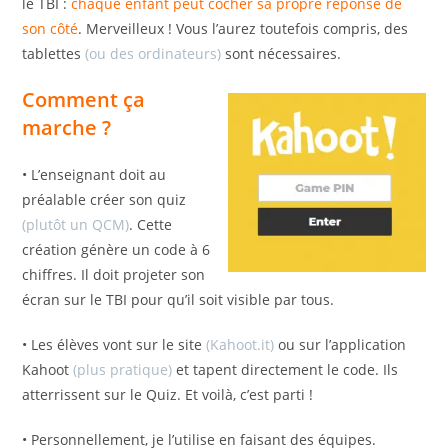
le TBI :
chaque enfant peut cocher sa propre réponse de
son côté
. Merveilleux ! Vous l’aurez toutefois compris, des
tablettes
(ou des ordinateurs)
sont nécessaires.
Comment ça
marche ?
• L’enseignant doit au
préalable créer son quiz
(plutôt un QCM)
. Cette
création génère un code à 6
chiffres. Il doit projeter son
écran sur le TBI pour qu’il soit visible par tous.
• Les élèves vont sur le site
(Kahoot.it)
ou sur l’application
Kahoot
(plus pratique)
et tapent directement le code. Ils
atterrissent sur le Quiz. Et voilà, c’est parti !
• Personnellement, je l’utilise en faisant des équipes.