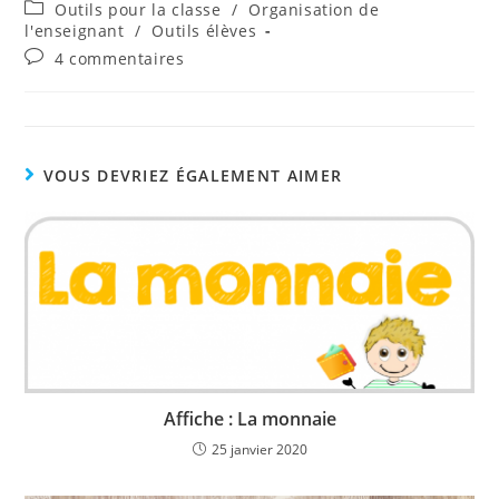
de
publiée :
Post
Outils pour la classe
/
Organisation de
la
category:
l'enseignant
/
Outils élèves
publication :
Commentaires
4 commentaires
de
la
publication :
VOUS DEVRIEZ ÉGALEMENT AIMER
Affiche : La monnaie
25 janvier 2020