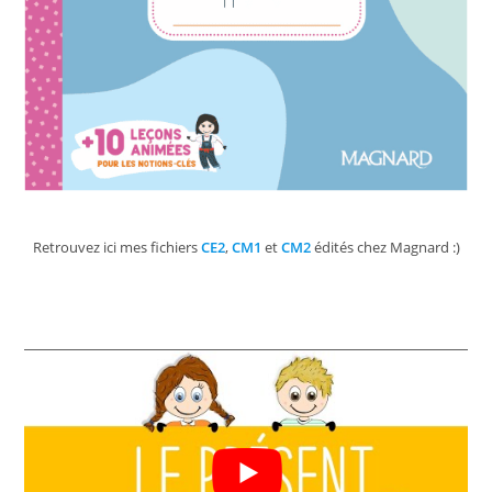
Retrouvez ici mes fichiers
CE2
,
CM1
et
CM2
édités chez Magnard :)