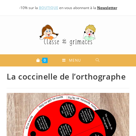
Skip
-10% sur la
BOUTIQUE
en vous abonnant à la
Newsletter
to
content
0
MENU
La coccinelle de l’orthographe