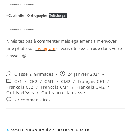
………………………….
• Coccinelle – Orthographe
Télécharger
………………………….
N’hésitez pas à commenter mais également à m’envoyer
une photo sur
Instagram
si vous utilisez la roue dans votre
classe ! 🙂
Auteur/autrice
Publication
Classe & Grimaces
24 janvier 2021
de
publiée :
Post
CE1
/
CE2
/
CM1
/
CM2
/
Français CE1
/
la
category:
Français CE2
/
Français CM1
/
Français CM2
/
publication :
Outils élèves
/
Outils pour la classe
Commentaires
23 commentaires
de
la
publication :
VOUS DEVRIEZ ÉGALEMENT AIMER