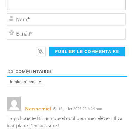
N
o
m
E
*
-
m
a
i
l
*
23
COMMENTAIRES
le plus récent
Nannemiel
18 juillet 2023 23 h 04 min
Trop chouette ! Et un nouvel outil pour mes élèves ! Il va
leur plaire, j’en suis sûre !