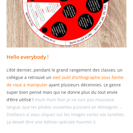
Hello everybody !
L’été dernier, pendant le grand rangement des classes, un
collègue a retrouvé un
vieil outil d’orthographe sous forme
de roue à manipuler
ayant plusieurs décennies. Le genre
super bien pensé mais qui ne donne plus du tout envie
d’être utilisé !
(Hum Hum Non je ne suis pas mauvaise
langue, que les photos suivantes puissent en témoigner …
D’ailleurs si vous cliquez sur les images sortez vos lunettes,
ça devait être une édition spéciale fourmis !)