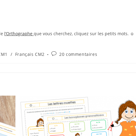
de
l’Orthographe
que vous cherchez, cliquez sur les petits mots. ☺
Commentaires
 CM1
/
Français CM2
20 commentaires
de
la
publication :