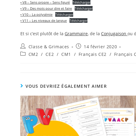
• V8 – Sens propre – Sens figuré
Télécharger
• V9 – Des mots pour dire et faire
Télécharger
• V10 – La polysémie
Télécharger
• V11 – Les niveaux de langue
Télécharger
Et si c’est plutôt de la
Grammaire
, de la
Conjugaison
ou 
Auteur/autrice
Publication
Classe & Grimaces
14 février 2020
de
publiée :
Post
CM2
/
CE2
/
CM1
/
Français CE2
/
Français
la
category:
publication :
VOUS DEVRIEZ ÉGALEMENT AIMER