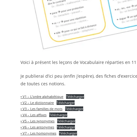
Voici à présent les leçons de Vocabulaire réparties en 1
Je publierai d’ici peu (enfin j’espère), des fiches d’exe
de toutes ces notions.
• V1 – L’ordre alphabétique
Télécharger
• V2 – Le dictionnaire
Télécharger
• V3 – Les familles de mots
Télécharger
• V4 – Les affixes
Télécharger
• V5 – Les synonymes
Télécharger
• V6 – Les antonymes
Télécharger
• V7 – Les homonymes
Télécharger