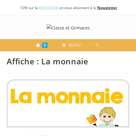
Skip
-10% sur la
BOUTIQUE
en vous abonnant à la
Newsletter
to
content
0
MENU
Affiche : La monnaie