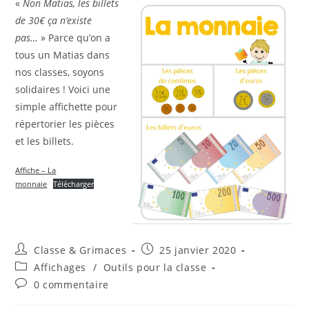
«
Non Matias, les billets
de 30€ ça n’existe
pas…
» Parce qu’on a
tous un Matias dans
nos classes, soyons
solidaires ! Voici une
simple affichette pour
répertorier les pièces
et les billets.
Affiche – La
monnaie
Télécharger
Auteur/autrice
Publication
Classe & Grimaces
25 janvier 2020
de
publiée :
Post
Affichages
/
Outils pour la classe
la
category:
Commentaires
0 commentaire
publication :
de