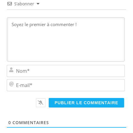
S’abonner
N
o
m
E
*
-
m
a
i
l
*
0
COMMENTAIRES