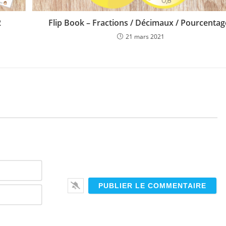
2
Flip Book – Fractions / Décimaux / Pourcentag
21 mars 2021
N
o
m
E
*
-
m
a