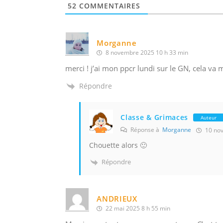
52
COMMENTAIRES
Morganne
8 novembre 2025 10 h 33 min
merci ! j’ai mon ppcr lundi sur le GN, cela va m
Répondre
Classe & Grimaces
Auteur
Réponse à
Morganne
10 nov
Chouette alors 🙂
Répondre
ANDRIEUX
22 mai 2025 8 h 55 min