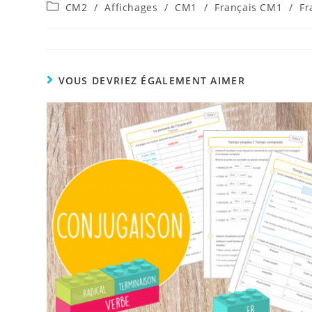
de
publiée :
Post
CM2
/
Affichages
/
CM1
/
Français CM1
/
Fr
la
category:
publication :
VOUS DEVRIEZ ÉGALEMENT AIMER