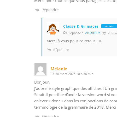
Merci pour tout ce que vous partagez. C’est to
Répondre
Classe & Grimaces
Auteur
Réponse à
ANDRIEUX
26 mai
Merci à vous pour ce retour ! ☺️
Répondre
Mélanie
30 mars 2025 10 h 36 min
Bonjour,
J’adore le style graphique des affiches ! Un g
Serait-il possible d’avoir la version word si vo
enlever « donc » dans les conjonctions de coord
terminologie de la grammaire de 2018. Merci
Répondre