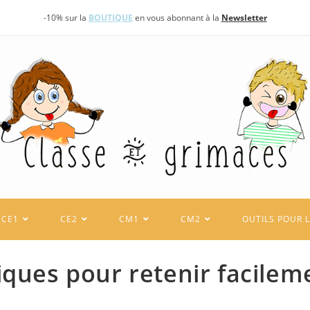
-10% sur la
BOUTIQUE
en vous abonnant à la
Newsletter
CE1
CE2
CM1
CM2
OUTILS POUR 
ques pour retenir facilem