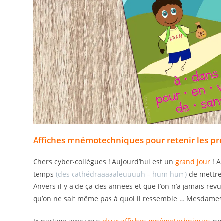
Affiches mnémotechniques pour retenir les pré
Chers cyber-collègues ! Aujourd’hui est un
grand jour
! A
temps
(des cathédraaaaaleuuuuh – hum hum)
de mettre
Anvers il y a de ça des années et que l’on n’a jamais rev
qu’on ne sait même pas à quoi il ressemble … Mesdames
Je partage avec vous
deux affiches mnémotechniques
po