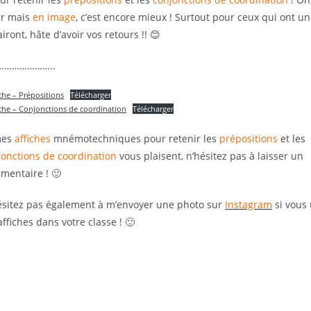
ir mais
en image
, c’est encore mieux ! Surtout pour ceux qui ont u
iront, hâte d’avoir vos retours !! 😊
…………………..
iche – Prépositions
Télécharger
iche – Conjonctions de coordination
Télécharger
mes
affiches
mnémotechniques pour retenir les
prépositions
et les
jonctions de coordination
vous plaisent, n’hésitez pas à laisser un
mentaire ! 🙂
ésitez pas également à m’envoyer une photo sur
Instagram
si vous 
affiches dans votre classe ! 🙂