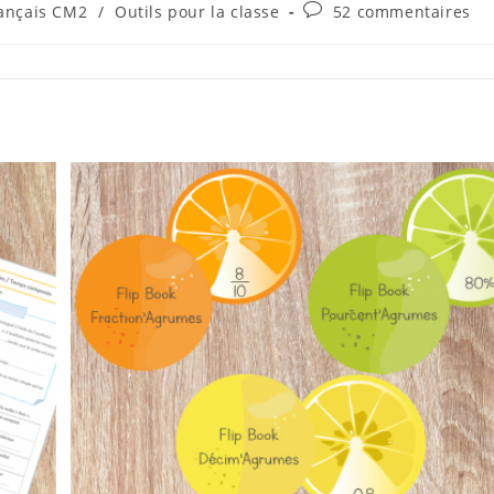
Commentaires
ançais CM2
/
Outils pour la classe
52 commentaires
de
la
publication :