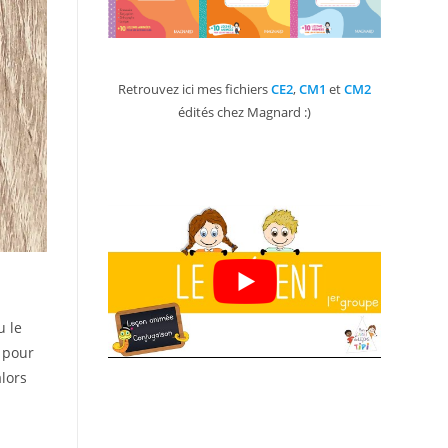
Retrouvez ici mes fichiers
CE2
,
CM1
et
CM2
édités chez Magnard :)
u le
i pour
alors