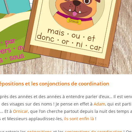
positions et les conjonctions de coordination
près des années et des années à entendre parler d’eux… Il est ven
 des visages sur des noms ! Je pense en effet à
Adam
, qui est part
u… Et à
Ornicar
, que l’on cherche partout depuis la nuit des temps 
 et Messieurs applaudissez-les,
ils sont enfin là
!
ur retenir les
prépositions
et les
conjonctions de coordination
! On