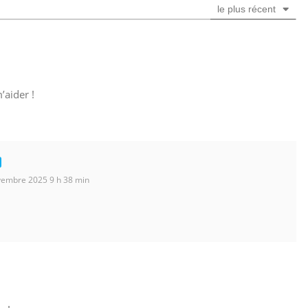
i
le plus récent
l
*
’aider !
embre 2025 9 h 38 min