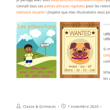
connaît tous ces
petites phrases rigolotes
pour les reten
mémoire visuelle
! J’espère que mes illustrations vous pla
……
• Aff
• Aff
Si 
con
com
N’h
les 
Auteur/autrice
Publication
Classe & Grimaces
1 novembre 2020