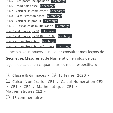
• Cal5 – Bien poser une opération
Télécharger
• Cal6 – L’addition posée
Télécharger
• Cal7 – Calculer un complément
Télécharger
• Cal8 – La soustraction posée
Télécharger
• Cal9 – Calculer un produit
Télécharger
• Cal10 – Les tables de multiplication
Télécharger
• Cal11 – Multiplier par 10
Télécharger
• Cal11 – Multiplier par 10 100 ou 1000
Télécharger
• Cal12 – La multiplication
Télécharger
• Cal13 – La multiplication à 2 chiffres
Télécharger
Si besoin, vous pouvez aussi aller consulter mes leçons de
Géométrie
,
Mesures
et de
Numération
en plus de ces
leçons de calcul en cliquant sur les mots respectifs. ☺
Auteur/autrice
Publication
Classe & Grimaces
13 février 2020
de
publiée :
Post
Calcul Numération CE1
/
Calcul Numération CE2
la
category:
/
CE1
/
CE2
/
Mathématiques CE1
/
publication :
Mathématiques CE2
Commentaires
18 commentaires
de
la
publication :