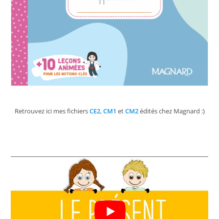
Retrouvez ici mes fichiers
CE2
,
CM1
et
CM2
édités chez Magnard :)