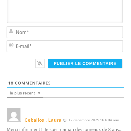
N
o
m
E
*
-
m
a
i
l
*
18
COMMENTAIRES
le plus récent
Ceballos , Laura
12 décembre 2025 16 h 04 min
Merci infiniment !! Je suis maman des jumeaux de 8 ans…