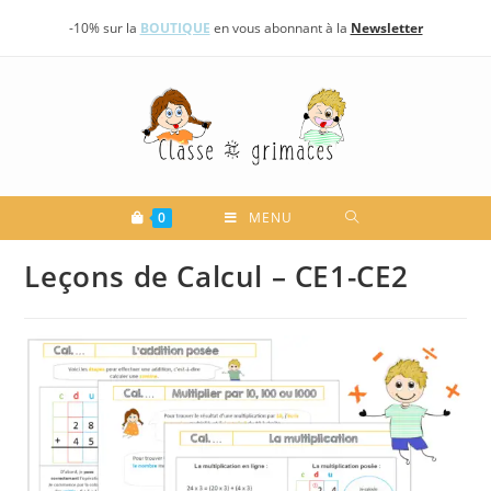
Skip
-10% sur la
BOUTIQUE
en vous abonnant à la
Newsletter
to
content
0
MENU
Leçons de Calcul – CE1-CE2