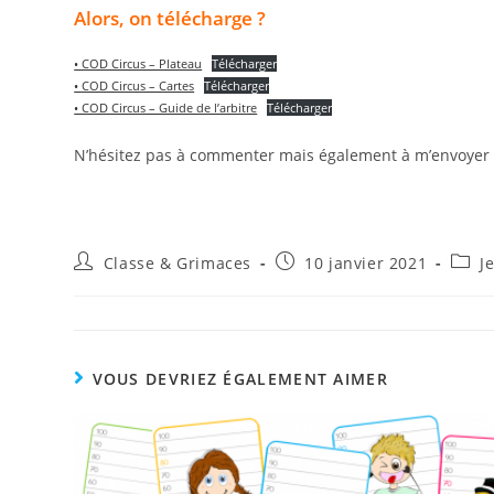
Alors, on télécharge ?
• COD Circus – Plateau
Télécharger
• COD Circus – Cartes
Télécharger
• COD Circus – Guide de l’arbitre
Télécharger
N’hésitez pas à commenter mais également à m’envoyer
Auteur/autrice
Publication
Post
Classe & Grimaces
10 janvier 2021
J
de
publiée :
categ
la
publication :
VOUS DEVRIEZ ÉGALEMENT AIMER