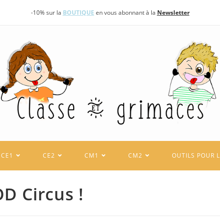
-10% sur la
BOUTIQUE
en vous abonnant à la
Newsletter
CE1
CE2
CM1
CM2
OUTILS POUR 
D Circus !