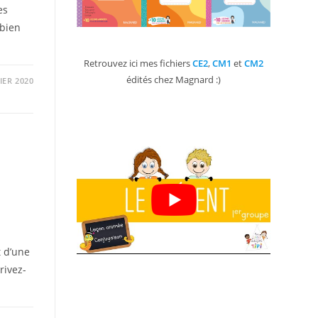
es
 bien
Retrouvez ici mes fichiers
CE2
,
CM1
et
CM2
édités chez Magnard :)
IER 2020
t d’une
rivez-