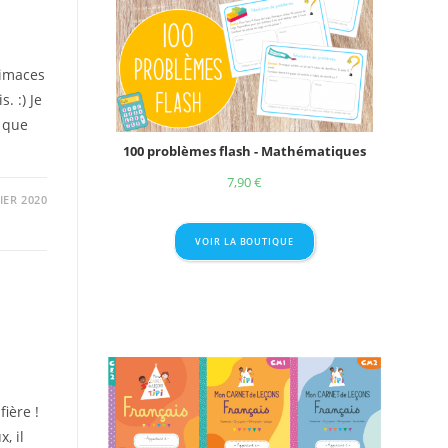
rimaces
. :) Je
e que
100 problèmes flash - Mathématiques
7,90
€
IER 2020
VOIR LA BOUTIQUE
ière !
, il