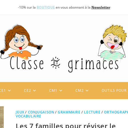
-10% sur la
BOUTIQUE
en vous abonnant à la
Newsletter
CE1
CE2
CM1
CM2
OUTILS POUR 
JEUX
/
CONJUGAISON
/
GRAMMAIRE
/
LECTURE
/
ORTHOGRAP
VOCABULAIRE
Les 7 familles pour réviser le