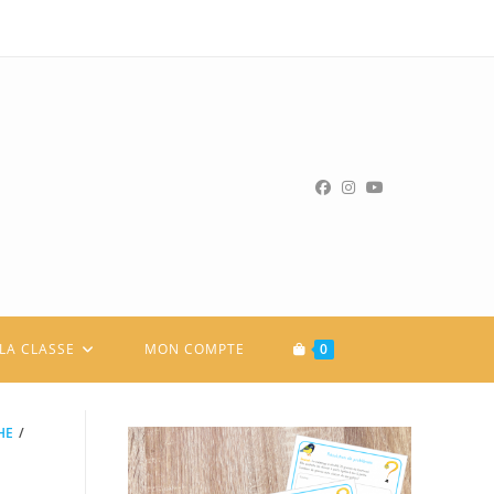
LA CLASSE
MON COMPTE
0
HE
/