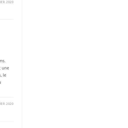
IER 2020
oms.
t une
, le
u
IER 2020