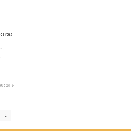
 cartes
es,
,
RE 2019
evious page
2