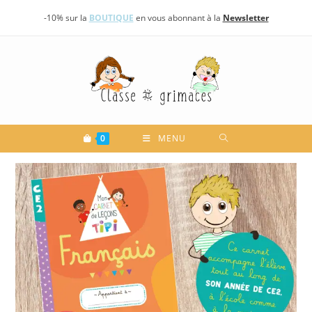
Skip
-10% sur la
BOUTIQUE
en vous abonnant à la
Newsletter
to
content
0
MENU