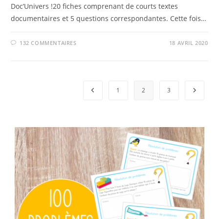
Doc’Univers !20 fiches comprenant de courts textes
documentaires et 5 questions correspondantes. Cette fois…
132 COMMENTAIRES
18 AVRIL 2020
Go to the previous page
1
2
3
Aller à 