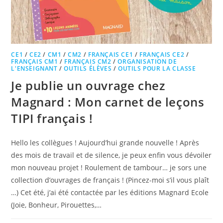
CE1
/
CE2
/
CM1
/
CM2
/
FRANÇAIS CE1
/
FRANÇAIS CE2
/
FRANÇAIS CM1
/
FRANÇAIS CM2
/
ORGANISATION DE
L'ENSEIGNANT
/
OUTILS ÉLÈVES
/
OUTILS POUR LA CLASSE
Je publie un ouvrage chez
Magnard : Mon carnet de leçons
TIPI français !
Hello les collègues ! Aujourd’hui grande nouvelle ! Après
des mois de travail et de silence, je peux enfin vous dévoiler
mon nouveau projet ! Roulement de tambour… je sors une
collection d’ouvrages de français ! (Pincez-moi s’il vous plaît
…) Cet été, j’ai été contactée par les éditions Magnard Ecole
(Joie, Bonheur, Pirouettes,…