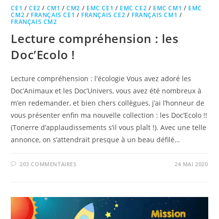
CE1
/
CE2
/
CM1
/
CM2
/
EMC CE1
/
EMC CE2
/
EMC CM1
/
EMC
CM2
/
FRANÇAIS CE1
/
FRANÇAIS CE2
/
FRANÇAIS CM1
/
FRANÇAIS CM2
Lecture compréhension : les
Doc’Ecolo !
Lecture compréhension : l'écologie Vous avez adoré les
Doc’Animaux et les Doc’Univers, vous avez été nombreux à
m’en redemander, et bien chers collègues, j’ai l’honneur de
vous présenter enfin ma nouvelle collection : les Doc’Ecolo !!
(Tonerre d’applaudissements s’il vous plaît !). Avec une telle
annonce, on s’attendrait presque à un beau défilé…
203 COMMENTAIRES
24 MAI 2020