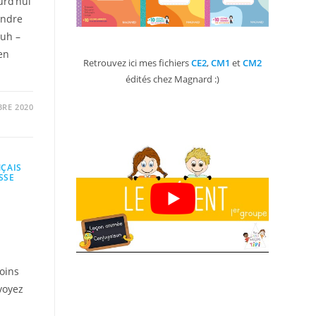
urd’hui
endre
uuh –
en
Retrouvez ici mes fichiers
CE2
,
CM1
et
CM2
édités chez Magnard :)
RE 2020
ÇAIS
SSE
s
moins
voyez