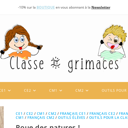
-10% sur la
BOUTIQUE
en vous abonnant à la
Newsletter
CE1
CE2
CM1
CM2
OUTILS POUR 
CE1
/
CE2
/
CM1
/
CM2
/
FRANÇAIS CE1
/
FRANÇAIS CE2
/
FRAN
CM1
/
FRANÇAIS CM2
/
OUTILS ÉLÈVES
/
OUTILS POUR LA CLA
Roue des natures !