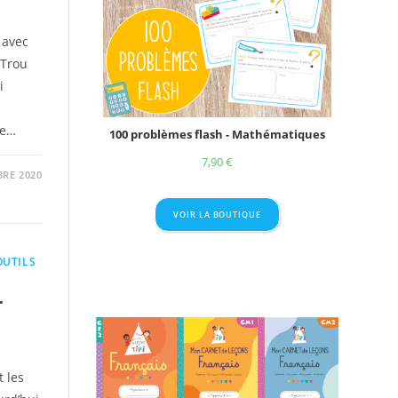
 avec
(Trou
i
le…
100 problèmes flash - Mathématiques
7,90
€
RE 2020
VOIR LA BOUTIQUE
OUTILS
r
 les