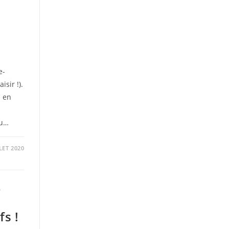
e-
isir !).
s en
vu…
LET 2020
/
fs !