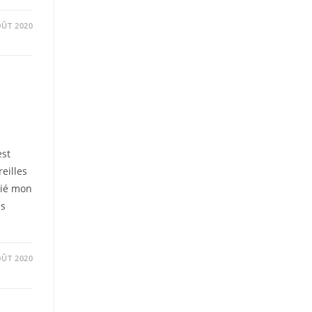
OÛT 2020
est
reilles
lié mon
us
OÛT 2020