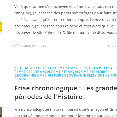
Voilà que l’année s’est achevée et comme vous tous (du m
j’imagine), j’ai cherché des petits subterfuges pour faire tr
les élèves sans qu’ils s’en rendent compte. Le nez devant
ordinateur, j’ai cherché sans relâche et c’est alors que j’ai
découvert le site Kahoot ! « Drôle de nom » me direz-vou
4 COMMENTAIRES
5 JUI
AFFICHAGES
/
CE1
/
CE2
/
CM1
/
CM2
/
ESPACE TEMPS CE1
/
E
TEMPS CE2
/
FRANÇAIS CM1
/
FRANÇAIS CM2
/
HISTOIRE
GÉOGRAPHIE CM1
/
HISTOIRE GÉOGRAPHIE CM2
/
OUTILS PO
CLASSE
Frise chronologique : Les grand
périodes de l’Histoire !
Frise chronologique histoire Il parait que Grimaçon et Gri
ont trouvé une machine à remonter le temps pour voyager