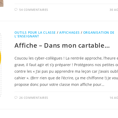
54 COMMENTAIRES
30 A
OUTILS POUR LA CLASSE
/
AFFICHAGES
/
ORGANISATION DE
L'ENSEIGNANT
Affiche – Dans mon cartable…
Coucou les cyber-collègues ! La rentrée approche, l’heure 
grave, il faut agir et s’y préparer ! Protégeons nos petites o
contre les « J’ai pas pu apprendre ma leçon car j’avais oub
cahier ». (Brrr rien que de l’écrire, ça me chiffonne !) Je vo
propose donc pour votre classe mon affiche pour…
26 COMMENTAIRES
16 A