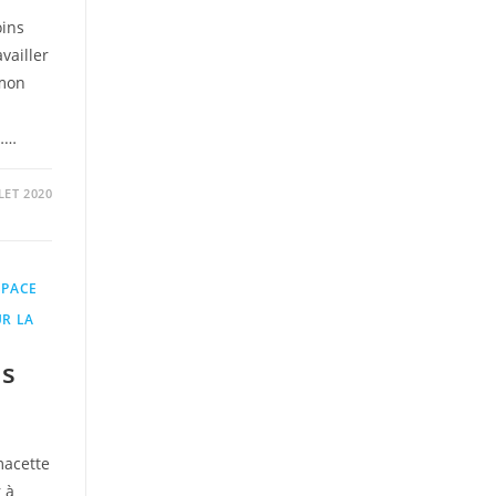
oins
availler
 mon
s……
LLET 2020
SPACE
UR LA
es
macette
 à