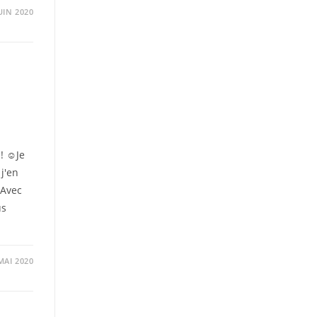
UIN 2020
 ! ☺Je
j'en
 Avec
us
MAI 2020