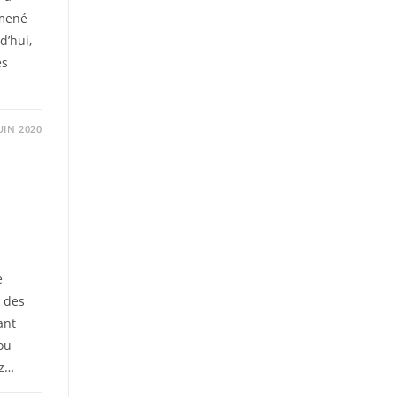
amené
d’hui,
es
UIN 2020
e
o des
ant
ou
ez…