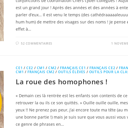
conjonctions de coordination Chers cyber-collègues ! Aujo
est un grand jour ! Après des années et des années à ent
parler d’eux… Il est venu le temps (des cathédraaaaaleuu
hum hum) de mettre des visages sur des noms ! Je pense 
effet à…
52 COMMENTAIRES
1 NOVEMB
CE1
/
CE2
/
CM1
/
CM2
/
FRANÇAIS CE1
/
FRANÇAIS CE2
/
FRAN
CM1
/
FRANÇAIS CM2
/
OUTILS ÉLÈVES
/
OUTILS POUR LA CLA
La roue des homophones !
« Demain ces là rentrée est les enfants son contents de ce
retrouver la ou ils ce son quittés. » Ouille ouille ouille, me
yeux !! Ne prenez pas peur, j’ai encore toute ma tête (au 
une bonne partie !) mais je suis sure que vous aussi vous 
ce genre de phrases en…